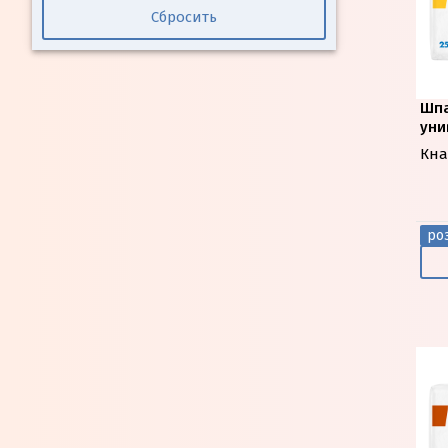
Сбросить
Шпа
уни
Кна
роз