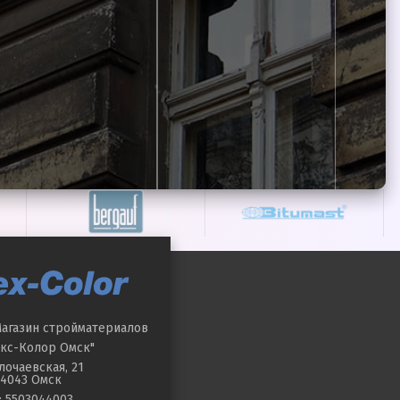
агазин стройматериалов
кс-Колор Омск"
лочаевская, 21
4043
Омск
: 5503044003