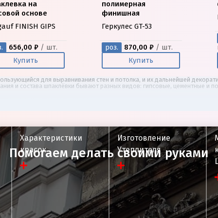
клевка на
полимерная
совой основе
финишная
gauf FINISH GIPS
Геркулес GT-53
656,00 ₽
/ шт.
870,00 ₽
/ шт.
.
роз.
Купить
Купить
льзующийся для выравнивания стен и потолка, и их дальнейшей декорати
ания и состава шпаклёвки бывают разных видов: гипсовые, цементные и п
Характеристики
Изготовление
красок
Утеплителя
Помогаем делать своими руками