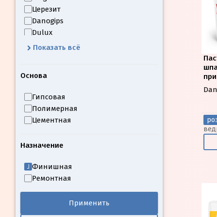
Церезит
Danogips
Dulux
Геркулес
Показать всё
Кнауф
Пас
Polyfilla
шпа
Основа
пр
Unis
Dan
Волма
Гипсовая
КрасКо
Полимерная
Цементная
роз
вед
Назначение
Финишная
Ремонтная
Применить