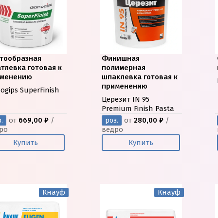
тообразная
Финишная
тлевка готовая к
полимерная
именению
шпаклевка готовая к
применению
ogips SuperFinish
Церезит IN 95
Premium Finish Pasta
от
669,00 ₽
/
от
280,00 ₽
/
.
роз.
ро
ведро
Купить
Купить
Кнауф
Кнауф