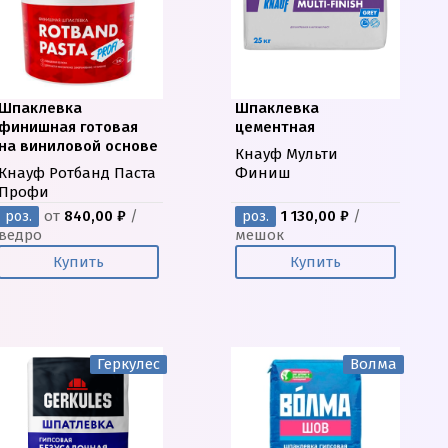
Шпаклевка
Шпаклевка
финишная готовая
цементная
на виниловой основе
Кнауф Мульти
Кнауф Ротбанд Паста
Финиш
Профи
от
840,00 ₽
/
1 130,00 ₽
/
роз.
роз.
ведро
мешок
Купить
Купить
Геркулес
Волма