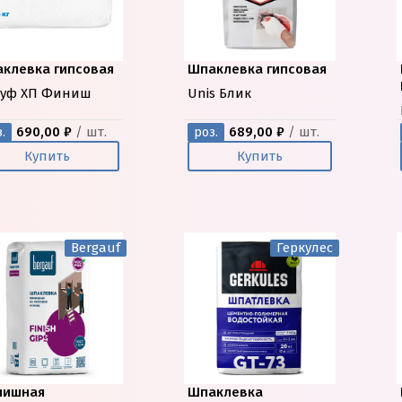
клевка гипсовая
Шпаклевка гипсовая
уф ХП Финиш
Unis Блик
690,00 ₽
/ шт.
689,00 ₽
/ шт.
.
роз.
Купить
Купить
Bergauf
Геркулес
нишная
Шпаклевка