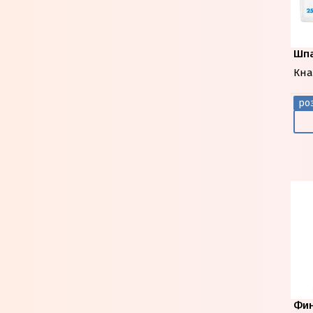
Шпа
Кна
роз
Фи