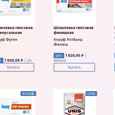
клевка гипсовая
Шпаклевка гипсовая
версальная
финишная
уф Фуген
Кнауф Ротбанд
Финиш
1 020,00 ₽
/
роз.
1 000,00 ₽
/ уп.
мешок
.
Купить
Купить
Кнауф
Unis