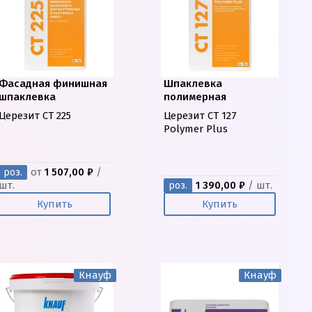
Фасадная финишная
Шпаклевка
шпаклевка
полимерная
Церезит CT 225
Церезит CT 127
Polymer Plus
от
1 507,00 ₽
/
роз.
шт.
1 390,00 ₽
/ шт.
роз.
Купить
Купить
Кнауф
Кнауф