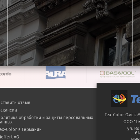
ставить отзыв
акансии
Tex-Color Омск
М
олитика обработки и защиты персональных
ООО "Те
данных
ул.
Во
ex-Color в Германии
64
effert AG
ИНН