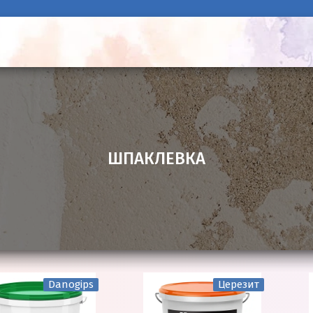
ШПАКЛЕВКА
Danogips
Церезит