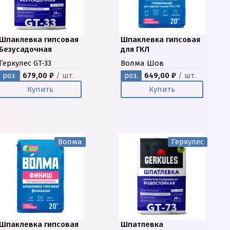
Шпаклевка гипсовая
Шпаклевка гипсовая
Безусадочная
для ГКЛ
Геркулес GT-33
Волма Шов
679,00 ₽
/ шт.
649,00 ₽
/ шт.
роз.
роз.
Купить
Купить
Волма
Геркулес
Шпаклевка гипсовая
Шпатлевка