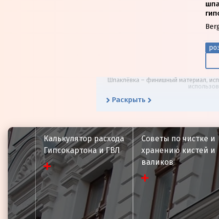
шпа
гип
Ber
роз
Шпаклёвка – финишный материал, испо
использов
Раскрыть
Калькулятор расхода
Советы по чистке и
Гипсокартона и ГВЛ
хранению кистей и
валиков