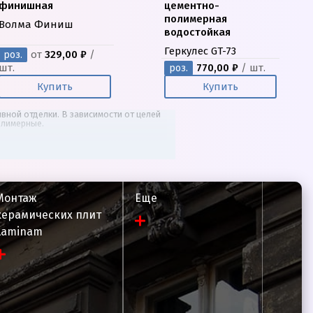
финишная
цементно-
полимерная
Волма Финиш
водостойкая
Геркулес GT-73
от
329,00 ₽
/
роз.
шт.
770,00 ₽
/ шт.
роз.
Купить
Купить
вной отделки. В зависимости от целей
олимерные.
Монтаж
Еще
керамических плит
Laminam