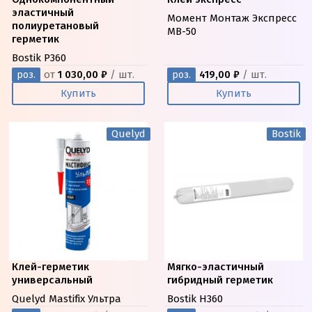
эластичный
Момент Монтаж Экспресс
полиуретановый
МВ-50
герметик
Bostik P360
от
1 030,00 ₽
/ шт.
419,00 ₽
/ шт.
роз.
роз.
Купить
Купить
Quelyd
Bostik
Клей-герметик
Мягко-эластичный
универсальный
гибридный герметик
Quelyd Mastifix Ультра
Bostik H360