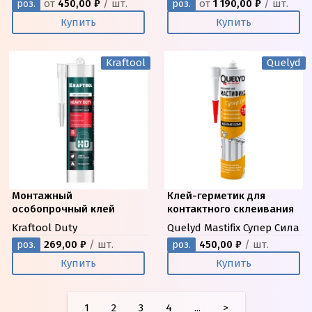
от
450,00 ₽
/ шт.
от
1 190,00 ₽
/ шт.
роз.
роз.
Купить
Купить
Kraftool
Quelyd
Монтажный
Клей-герметик для
особопрочный клей
контактного склеивания
Kraftool Duty
Quelyd Mastifix Супер Сила
269,00 ₽
/ шт.
450,00 ₽
/ шт.
роз.
роз.
Купить
Купить
1
2
3
4
...
>