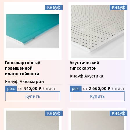
Кнауф
Кнауф
Гипсокартонный
Акустический
повышенной
гипсокартон
влагостойкости
Кнауф Акустика
Кнауф Аквамарин
от
910,00 ₽
/ лист
от
2 660,00 ₽
/ лист
роз.
роз.
Купить
Купить
Кнауф
Кнауф