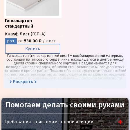
Гипсокартон
стандартный
Кнауф Лист (ГСП-A)
от
530,00 ₽
/ лист
роз.
Купить
Гипсокартон (гипсокартонный лист) – комбинированный материал,
состоящий из гипсового сердечника, находящегося в центре между
двумя слоями специального картона. Предназначается для
возведения перегородок, обшивки стен, установки многоуровневых
потолков и прочих работ. Помимо обычного существует влагостойкий
и огнестойкий гипсокартон, использующийся во влажных помещениях
и в местах с повышенными требованиями пожарной безопасности.
Раскрыть
Помогаем делать своими руками
Требования к системам теплоизоляции