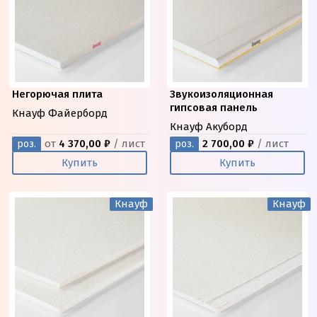
Негорючая плита
Звукоизоляционная
гипсовая панель
Кнауф Файерборд
Кнауф Акуборд
от
4 370,00 ₽
/ лист
2 700,00 ₽
/ лист
роз.
роз.
Купить
Купить
Кнауф
Кнауф