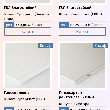
ГВЛ Влагостойкий
ГВЛ Влагостойкий
Кнауф Суперпол (Элемент
Кнауф Суперлист (ГВЛВ)
пола)
760,00 ₽
/ лист
от
290,00 ₽
/ лист
роз.
роз.
Купить
Купить
Кнауф
Кнауф
Гипсоволокно
Гипсокартон
рентгенозащитный
Кнауф Суперлист (ГВЛ)
Кнауф Сейфборд
от
1 153,00 ₽
/ лист
6 820,00 ₽
/ лист
роз.
роз.