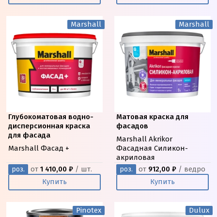
Marshall
Marshall
Глубокоматовая водно-
Матовая краска для
дисперсионная краска
фасадов
для фасада
Marshall Akrikor
Marshall Фасад +
Фасадная Силикон-
акриловая
от
1 410,00 ₽
/ шт.
от
912,00 ₽
/ ведро
роз.
роз.
Купить
Купить
Pinotex
Dulux