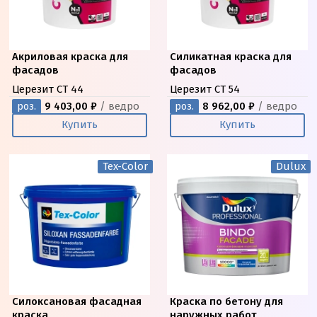
Акриловая краска для
Силикатная краска для
фасадов
фасадов
Церезит CT 44
Церезит CT 54
9 403,00 ₽
/ ведро
8 962,00 ₽
/ ведро
роз.
роз.
Купить
Купить
Tex-Color
Dulux
Силоксановая фасадная
Краска по бетону для
краска
наружных работ