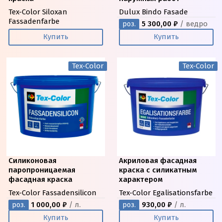
Tex-Color Siloxan
Dulux Bindo Fasade
Fassadenfarbe
5 300,00 ₽
/ ведро
роз.
Купить
Купить
Tex-Color
Tex-Color
Силиконовая
Акриловая фасадная
паропроницаемая
краска с силикатным
фасадная краска
характером
Tex-Color Fassadensilicon
Tex-Color Egalisationsfarbe
1 000,00 ₽
/ л.
930,00 ₽
/ л.
роз.
роз.
Купить
Купить