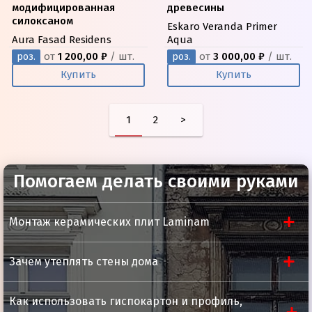
модифицированная
древесины
силоксаном
Eskaro Veranda Primer
Aura Fasad Residens
Aqua
от
1 200,00 ₽
/ шт.
от
3 000,00 ₽
/ шт.
роз.
роз.
Купить
Купить
1
2
>
Помогаем делать своими руками
Монтаж керамических плит Laminam
Зачем утеплять стены дома
Как использовать гиспокартон и профиль,