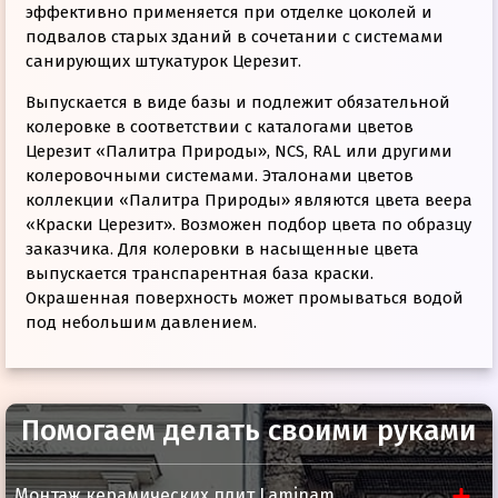
эффективно применяется при отделке цоколей и
подвалов старых зданий в сочетании с системами
санирующих штукатурок Церезит.
Выпускается в виде базы и подлежит обязательной
колеровке в соответствии с каталогами цветов
Церезит «Палитра Природы», NCS, RAL или другими
колеровочными системами. Эталонами цветов
коллекции «Палитра Природы» являются цвета веера
«Краски Церезит». Возможен подбор цвета по образцу
заказчика. Для колеровки в насыщенные цвета
выпускается транспарентная база краски.
Окрашенная поверхность может промываться водой
под небольшим давлением.
Помогаем делать своими руками
Техническая документация
Степень перетира
не более 60 мкм
Размер файла:
0.11
МБ
Монтаж керамических плит Laminam