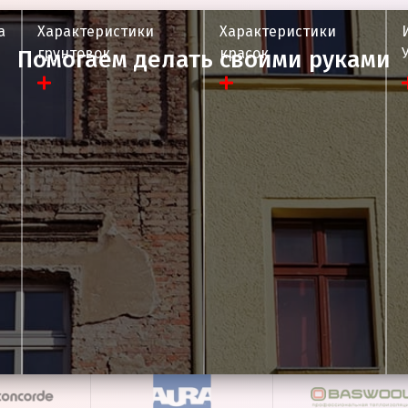
а
Характеристики
Характеристики
грунтовок
красок
Помогаем делать своими руками