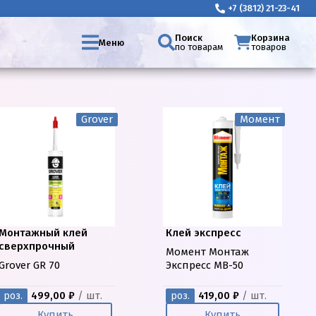
+7 (3812) 21-23-41
Поиск
Корзина
Меню
по товарам
товаров
Grover
Момент
Монтажный клей
Клей экспресс
сверхпрочный
Момент Монтаж
Grover GR 70
Экспресс МВ-50
499,00 ₽
/ шт.
419,00 ₽
/ шт.
роз.
роз.
Купить
Купить