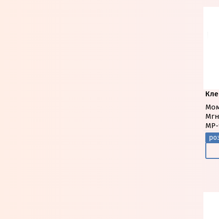
Кле
Мом
Мгн
МР-
роз