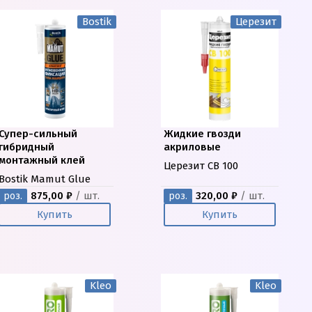
Bostik
Церезит
Супер-сильный
Жидкие гвозди
гибридный
акриловые
монтажный клей
Церезит CB 100
Bostik Mamut Glue
875,00 ₽
/ шт.
320,00 ₽
/ шт.
роз.
роз.
Купить
Купить
Kleo
Kleo