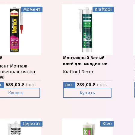
Момент
Kraftool
й
Монтажный белый
клей для молдингов
ент Монтаж
овенная хватка
Kraftool Decor
90
689,00 ₽
/ шт.
289,00 ₽
/ шт.
.
роз.
Купить
Купить
Церезит
Kleo