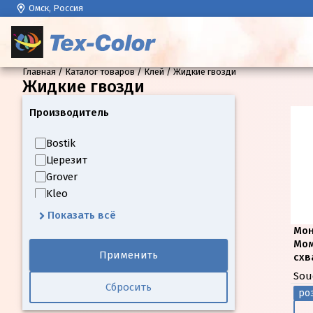
Омск, Россия
Главная
Каталог товаров
Клей
Жидкие гвозди
Жидкие гвозди
Производитель
Bostik
Церезит
Grover
Kleo
Kraftool
Показать всё
Soudal
Мон
Момент
Мом
Применить
схв
Sou
Сбросить
роз