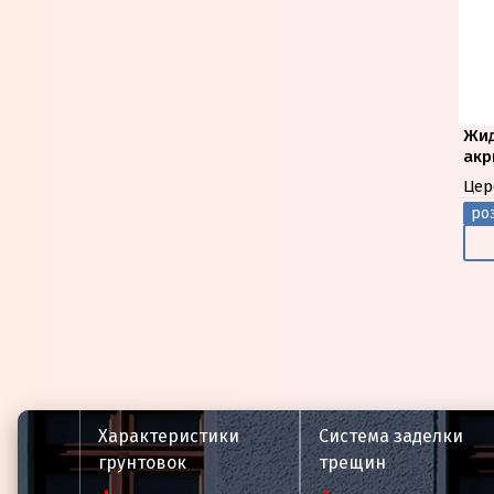
Жид
акр
Цер
роз
Характеристики
Система заделки
грунтовок
трещин