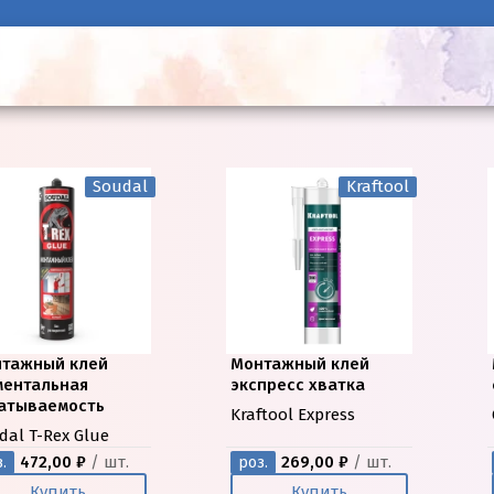
Soudal
Kraftool
тажный клей
Монтажный клей
ентальная
экспресс хватка
атываемость
Kraftool Express
dal T-Rex Glue
472,00 ₽
/ шт.
269,00 ₽
/ шт.
.
роз.
Купить
Купить