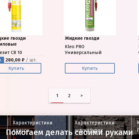
кие гвозди
Жидкие гвозди
иловые
Kleo PRO
езит CB 10
Универсальный
280,00 ₽
/ шт.
.
Купить
Купить
1
2
>
Характеристики
Характеристики
красок
штукатурок
Помогаем делать своими руками