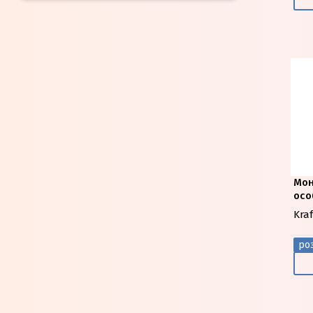
Мо
осо
Kra
роз