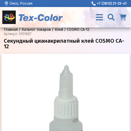
Омск, Россия
+7 (3812) 21-23-41
Главная
Каталог товаров
Клей
COSMO CA-12
Артикул
:
9951887
Секундный цианакрилатный клей COSMO CA-
12