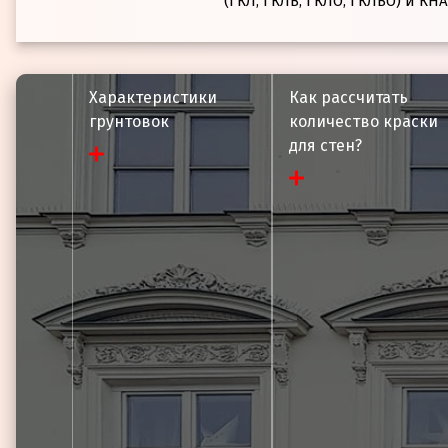
(ГКЛ, ГКЛВ, ГКЛО, ГКЛВО) и КН
Характеристики
Как рассчитать
Техническая документаци
грунтовок
количество краски
Длина
Размер файла:
0.77
МБ
для стен?
Толщина
Сечение