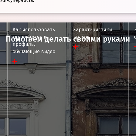
АУФ-суперлиста.
Как использовать
Характеристики
я
гиспокартон и
красок
Помогаем делать своими руками
3000 мм
профиль,
0.6 мм
обучающие видео
60x27 мм