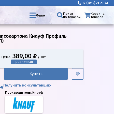
+7 (3812) 21-23-41
Поиск
Корзина
Меню
по товарам
товаров
ипсокартона Кнауф Профиль
П)
389,00 ₽
Цена:
/ шт.
розничная
Купить
Получить консультанцию
Производитель:
Кнауф