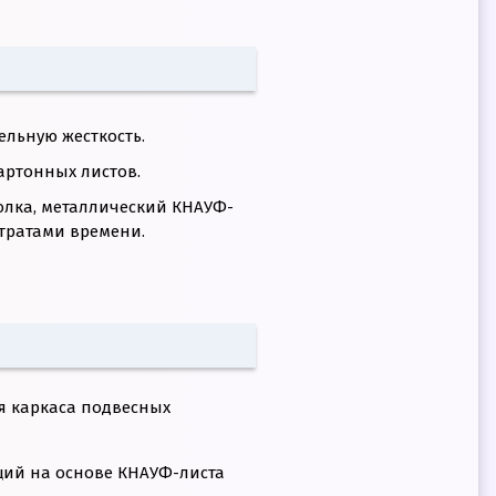
льную жесткость.
артонных листов.
олка, металлический КНАУФ-
тратами времени.
я каркаса подвесных
кций на основе КНАУФ-листа