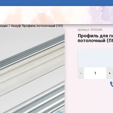
ующие
Кнауф Профиль потолочный (ПП)
Артикул
:
9992480
Профиль для г
потолочный (П
-
+