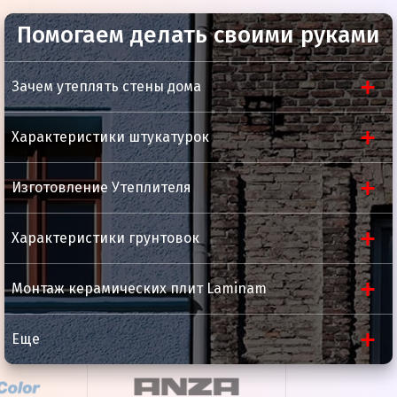
Помогаем делать своими руками
Техническая документация
Состав
Смесь
Размер файла:
0.38
МБ
органических
Зачем утеплять стены дома
растворителей
и терпеновых
масел
Характеристики штукатурок
Плотность
0.9 кг/л.
Изготовление Утеплителя
Внешний вид
Прозрачная
бесцветная
Характеристики грунтовок
жидкость
Монтаж керамических плит Laminam
Еще