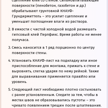
сцепление клея со стеной. Сильновпитывающие
поверхности (пенобетон, газобетон и др.)
обрабатывают грунтовкой КНАУФ-
Грундирмиттель – это усилит сцепление и
уменьшит поглощение влаги из раствора.
В емкости с чистой холодной водой размешать
гипсовый клей Перлфикс. Время работы не менее
получаса.
Смесь наносится в 1 ряд порционно по центру
поверхности стены.
Установить КНАУФ-лист на подкладку или иное
приспособление для монтажа, прижать к стене и
выровнять, слегка ударяя по нему рейкой. Также
для выравнивания применяется правИло или
уровень.
Следующий лист необходимо плотно состыковать
с ранее установленным. Следите за тем, чтобы в
местах швов не образовывались пустоты – это
чревато появлением трещин после шпатлевания.