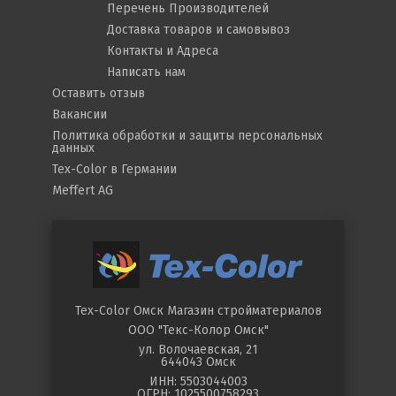
Перечень Производителей
Гипохлорит натрия, 0,3 г/л
2,0 бар
Доставка товаров и самовывоз
Контакты и Адреса
Морская вода, 20 г/л (морская
2,0 бар
соль)
Написать нам
Оставить отзыв
Вакансии
Политика обработки и защиты персональных
данных
Tex-Color в Германии
Meffert AG
Tex-Color Омск
Магазин стройматериалов
ООО "Текс-Колор Омск"
ул.
Волочаевская, 21
644043
Омск
ИНН: 5503044003
ОГРН: 1025500758293