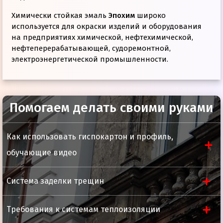
Химически стойкая эмаль
Эпохим
широко
используется для окраски изделий и оборудования
на предприятиях химической, нефтехимической,
нефтеперерабатывающей, судоремонтной,
электроэнергетической промышленности.
Помогаем делать своими руками
Основа материала
эпоксидная
смола
Как использовать гиспокартон и профиль,
Способ применения
Внешний вид пленки
однородная
обучающие видео
полуматовая
При использовании
Эпохим
в качестве
поверхность
самогрунтующего покрытия поверхность перед
Система заделки трещин
окраской очистить до степени Sа2 (Sa2,5) или St3
Адгезия, балл, не более
1
по ISO 8501 (от масел, смазки и грязи, а также от
Время высыхания до степени 3
1
прокатной окалины, ржавчины, краски и
Требования к системам теплоизоляции
при t (20,0±0,5)°С, ч, не более
посторонних частиц).