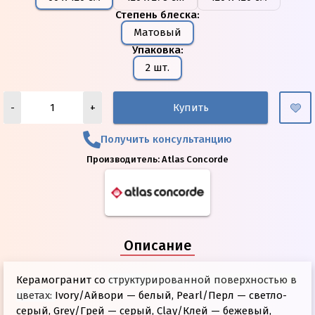
Степень блеска
:
Матовый
Упаковка
:
2 шт.
-
+
Купить
Получить консультанцию
Производитель:
Atlas Concorde
Описание
Керамогранит со
структурированной поверхностью в
цветах:
Ivory/Айвори — белый, Pearl/Перл — светло-
серый, Grey/Грей — серый, Clay/Клей — бежевый,