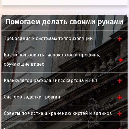
Помогаем делать своими руками
Для зачистки, шлифовки и резки металлов при
Защита от перегрузки
нет
установке соответствующих шлифовальных и
Требования к системам теплоизоляции
Масса изделия,
6 кг
отрезных кругов
Гарантия
5 лет
Как использовать гиспокартон и профиль,
Плавный пуск
есть
обучающие видео
Диаметр диска
230 мм
Калькулятор расхода Гипсокартона и ГВЛ
Электронная регулировка
нет
оборотов
Система заделки трещин
Отключение питания при
нет
заклинивании диска
Советы по чистке и хранению кистей и валиков
Фиксация кнопки включения
есть
Поворотная голова
есть