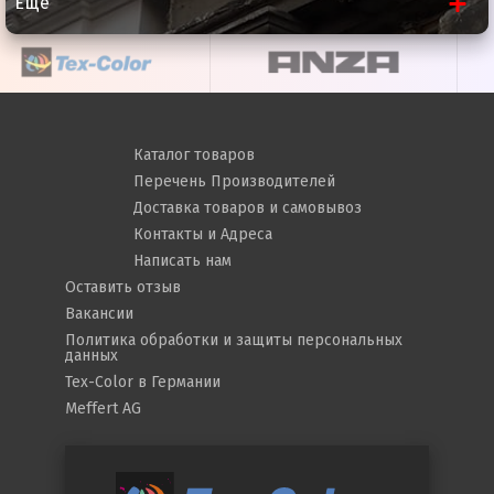
Еще
Суперфланец
есть
Напряжение
220-240/50 В/Гц
Антивибрационная рукоятка
нет
Тип упаковки
коробка
Каталог товаров
картонная
Перечень Производителей
Габариты
61x12,5x17 см
Доставка товаров и самовывоз
Контакты и Адреса
Масса в упаковке
6,7 кг
Написать нам
Число оборотов
6 600 об/мин
Оставить отзыв
Вакансии
Поддержание постоянных
нет
Политика обработки и защиты персональных
оборотов под нагрузкой
данных
Tex-Color в Германии
Посадочный диаметр
22.2 мм
Meffert AG
Резьба шпинделя
М14
Защита от непреднамеренного
есть