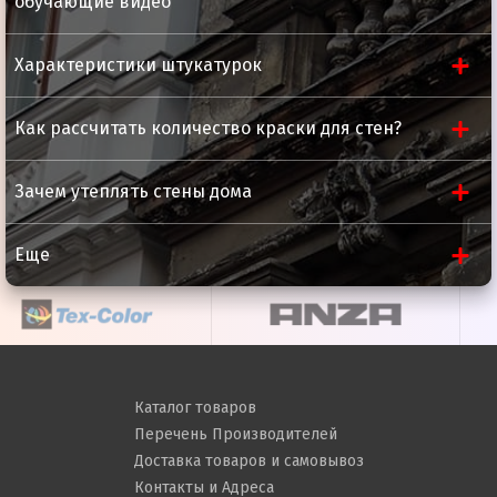
обучающие видео
Время высыхания до след. слоя
8-12 часов
Полное высыхание
21 день
Характеристики штукатурок
Как рассчитать количество краски для стен?
Зачем утеплять стены дома
Еще
Каталог товаров
Подготовка основания
Перечень Производителей
Доставка товаров и самовывоз
Поверхность, предназначенная для окрашивания,
Контакты и Адреса
должна быть сухой, обезжиренной, без пыли. Старые