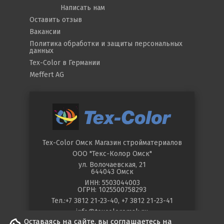
Написать нам
пласты клеевых и известковых красок, а также старых
Оставить отзыв
покрытий, которые плохо держатся, следует удалить.
Вакансии
Для подготовки основания использовать грунтовку и
шпатлевку.
Политика обработки и защиты персональных
данных
Рекомендуется нанесение на известковую
Tex-Color в Германии
поверхность, наносить можно также на штукатурку
Meffert AG
или аналогичные продукты, старые краски на
водной основе, только если они хорошо держатся,
после нанесения слоя Праймера С, разбавленного
водой.
Tex-Color Омск
Магазин стройматериалов
Нанесение
ООО "Текс-Колор Омск"
ул.
Волочаевская, 21
644043
Омск
Нанесите слой MARMOPACO на толщину зерна
ИНН: 5503044003
шпателем из нержавеющей стали и выровняйте
ОГРН: 1025500758293
поверхность.
Тел.:
+7 3812 21-23-40
,
+7 3812 21-23-41
info@texcoloromsk.ru
Нанесите второй слой MARMO, создавая
Оставаясь на сайте, вы соглашаетесь на