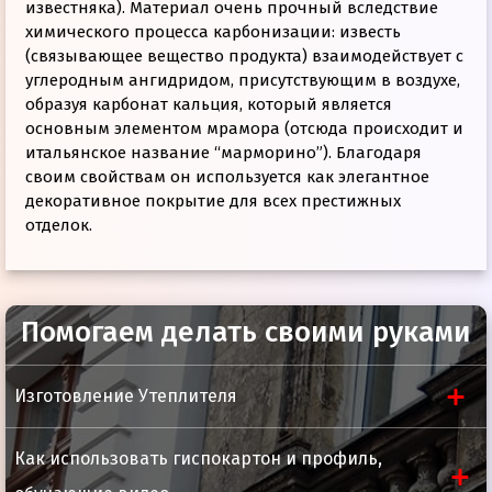
известняка). Материал очень прочный вследствие
химического процесса карбонизации: известь
(связывающее вещество продукта) взаимодействует с
углеродным ангидридом, присутствующим в воздухе,
образуя карбонат кальция, который является
основным элементом мрамора (отсюда происходит и
итальянское название “марморино”). Благодаря
своим свойствам он используется как элегантное
декоративное покрытие для всех престижных
отделок.
Помогаем делать своими руками
Удельный вес
1,660 кг/л
Изготовление Утеплителя
Вязкость
Тиксотропная
паста
Как использовать гиспокартон и профиль,
Расход
0,6-0,8 кг/м2