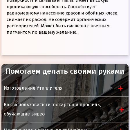
поверхность и связывает пыль. Имеет высокую
проникающую способность. Способствует
равномерному нанесению красок и обойных клеев,
снижает их расход. Не содержит органических
растворителей. Может быть смешена с цветным
пигментом по вашему желанию.
Помогаем делать своими руками
Расход
0,15-0,25кг/м2
Изготовление Утеплителя
Инструкция
Способ нанесения
валик, кисть
Время высыхания
24 часа
Как использовать гиспокартон и профиль,
Тщательно перемешайте грунтовку. При помощи
Срок годнисти
24 мес
кисти, валика или распылителя нанести грунтовку
обучающие видео
на основание. После высыхания грунтовки
Пропорция разведения
готовый
проверить основание на впитывающую способность