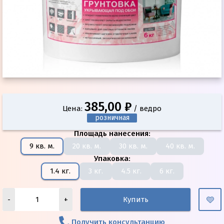
385,00 ₽
Цена:
/ ведро
розничная
Площадь нанесения
:
9 кв. м.
20 кв. м.
30 кв. м.
40 кв. м.
Упаковка
:
1.4 кг.
3 кг.
4.5 кг.
6 кг.
-
+
Купить
Получить консультанцию