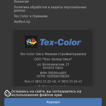
Вакансии
Политика обработки и защиты персональных
данных
Tex-Color в Германии
Meffert AG
Tex-Color Омск
Магазин стройматериалов
ООО "Текс-Колор Омск"
ул.
Волочаевская, 21
644043
Омск
ИНН: 5503044003
ОГРН: 1025500758293
Тел.:
+7 3812 21-23-40
,
+7 3812 21-23-41
info@texcoloromsk.ru
Оставаясь на сайте, вы соглашаетесь на
использование файлов куки
©
2026
Tex-Color в Омске. All Rights
Хорошо
Reserved.